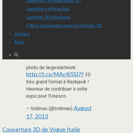
Lunettes ChromaDepth 3D
Lunettes à diffraction
Lunettes 3D plastique
Filtres polarisants pour projection 3D
contact
Blog
photo de largestartwork
http://t.co/MAc4i5Sl7f
3D
très grand format à Reykjavik !
Heureux de contribuer à cette
expo pour l'Unesco.
August
— tridimax (@tridimax)
17, 2013
Navigation
Couverture 3D de Vogue Italie