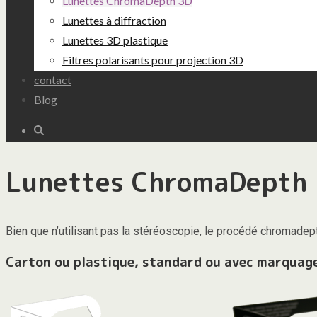
Lunettes ChromaDepth 3D
Lunettes à diffraction
Lunettes 3D plastique
Filtres polarisants pour projection 3D
contact
Blog
Lunettes ChromaDepth
Bien que n’utilisant pas la stéréoscopie, le procédé chromadept
Carton ou plastique, standard ou avec marquag