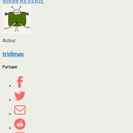
Soirée REVERIE
de
l’article
Auteur
tridimax
Partager