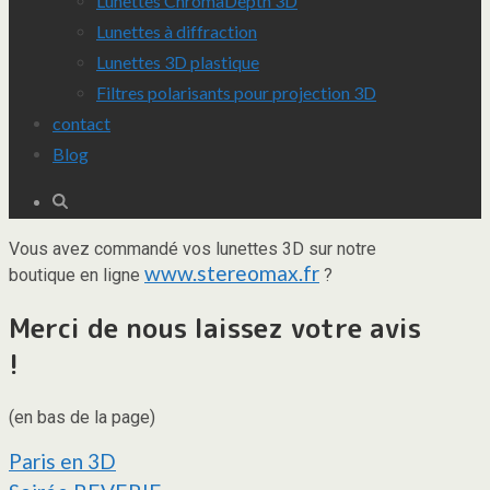
Lunettes ChromaDepth 3D
Lunettes à diffraction
Lunettes 3D plastique
Filtres polarisants pour projection 3D
contact
Blog
Vous avez commandé vos lunettes 3D sur notre
www.stereomax.fr
boutique en ligne
?
Merci de nous laissez votre avis
!
(en bas de la page)
Navigation
Paris en 3D