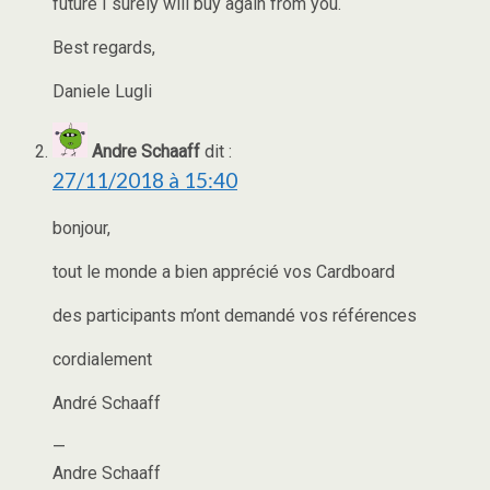
future I surely will buy again from you.
Best regards,
Daniele Lugli
Andre Schaaff
dit :
27/11/2018 à 15:40
bonjour,
tout le monde a bien apprécié vos Cardboard
des participants m’ont demandé vos références
cordialement
André Schaaff
—
Andre Schaaff