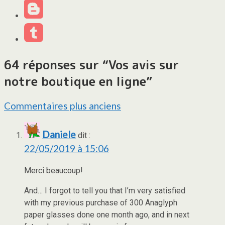
64 réponses sur “
Vos avis sur
notre boutique en ligne
”
Navigation
Commentaires plus anciens
dans
Daniele
dit :
les
22/05/2019 à 15:06
commentaires
Merci beaucoup!
And… I forgot to tell you that I’m very satisfied
with my previous purchase of 300 Anaglyph
paper glasses done one month ago, and in next