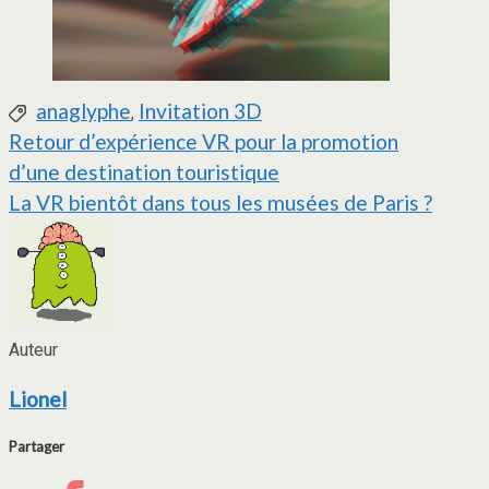
anaglyphe
Invitation 3D
Étiquettes :
,
Navigation
Retour d’expérience VR pour la promotion
d’une destination touristique
de
La VR bientôt dans tous les musées de Paris ?
l’article
Auteur
Lionel
Partager