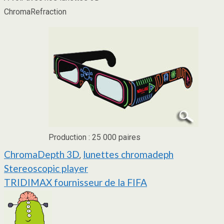
ChromaRefraction
Production : 25 000 paires
ChromaDepth 3D
lunettes chromadeph
,
Navigation
Stereoscopic player
TRIDIMAX fournisseur de la FIFA
de
l’article