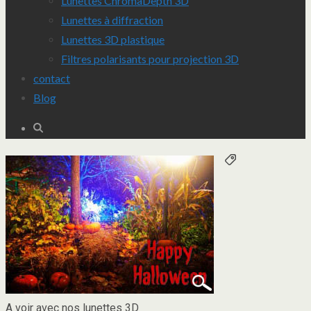
Lunettes ChromaDepth 3D
Lunettes à diffraction
Lunettes 3D plastique
Filtres polarisants pour projection 3D
contact
Blog
Étiquettes :
A voir avec nos lunettes 3D