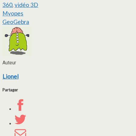
360
vidéo 3D
,
Navigation
Myopes
GeoGebra
de
l’article
Auteur
Lionel
Partager