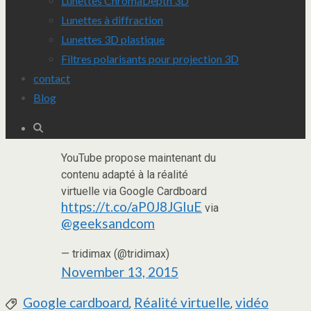
Lunettes ChromaDepth 3D
Lunettes à diffraction
Lunettes 3D plastique
Filtres polarisants pour projection 3D
contact
Blog
YouTube propose maintenant du
contenu adapté à la réalité
virtuelle via Google Cardboard
https://t.co/aP0J8JGIuE
via
@geeksandcom
— tridimax (@tridimax)
November 13, 2015
Google cardboard
Réalité virtuelle
vidéo
Étiquettes :
,
,