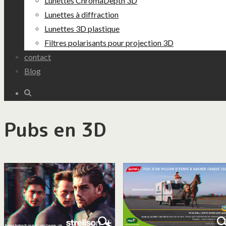
Lunettes ChromaDepth 3D
Lunettes à diffraction
Lunettes 3D plastique
Filtres polarisants pour projection 3D
contact
Blog
Pubs en 3D